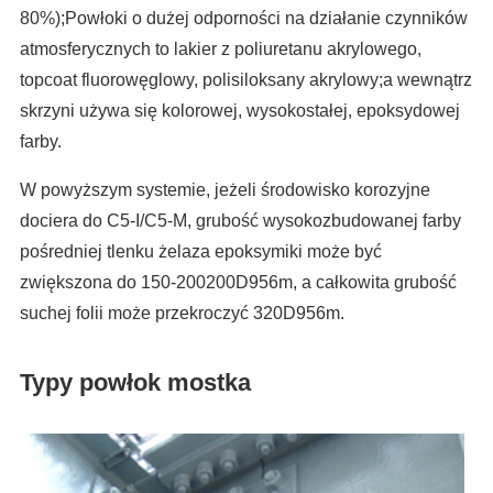
80%);Powłoki o dużej odporności na działanie czynników
atmosferycznych to lakier z poliuretanu akrylowego,
topcoat fluorowęglowy, polisiloksany akrylowy;a wewnątrz
skrzyni używa się kolorowej, wysokostałej, epoksydowej
farby.
W powyższym systemie, jeżeli środowisko korozyjne
dociera do C5-I/C5-M, grubość wysokozbudowanej farby
pośredniej tlenku żelaza epoksymiki może być
zwiększona do 150-200200D956m, a całkowita grubość
suchej folii może przekroczyć 320D956m.
Typy powłok mostka