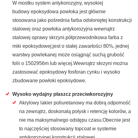
W mostku system antykorozyjny, wysokiej
budowy epoksydowa powłoka jest głównie
stosowana jako pośrednia farba odsłoniętej konstrukcji
stalowej oraz powłoka antykorozyjna wewnątrz
stalowej oprawy skrzyni.półprzewodnikowa farba z
miki epoksydowej;jest o stałej zawartości 80%, jednej
warstwy powlekanej może osiągnąć suchą grubość
folii o 1502956m lub więcej.Wewnątrz skrzyni można
zastosować epoksydowy fosforan cynku i wysoko
zbudowane powłoki epoksydowe.
Wysoko wydajny płaszcz przeciwkorozyjny
Akrylowy lakier poliuretanowy ma dobrą odporność
na zewnątrz, doskonałą połysk i retencję kolorów, a
nie ma maksymalnego odstępu czasu.Obecnie jest
to najczęściej stosowany topcoat w systemie
antykorozyjnej konstrukcji stalowej.