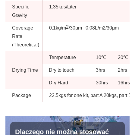
Specific
1.35kgs/Liter
Gravity
2
Coverage
0.1kg/m
/30μm 0.08L/m2/30μm
Rate
(Theoretical)
Temperature
10℃
20℃
Drying Time
Dry to touch
3hrs
2hrs
Dry Hard
30hrs
16hrs
Package
22.5kgs for one kit, part A 20kgs, part B 
Dlaczego nie można stosować