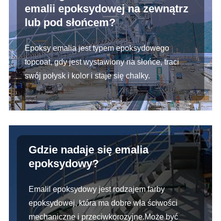
emalii epoksydowej na zewnątrz
lub pod słońcem?
Epoksy emalia jest typem epoksydowego
topcoat, gdy jest wystawiony na słońce, traci
swój połysk i kolor i staje się chalky.
Gdzie nadaje się emalia
epoksydowy?
Emalil epoksydowy jest rodzajem farby
epoksydowej, która ma dobre wła ściwości
mechaniczne i przeciwkorozyjne.Może być